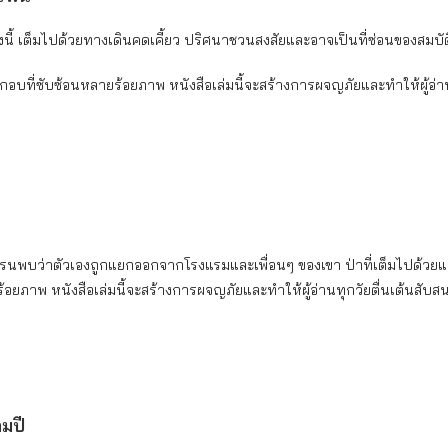
นี้ เต็มไปด้วยทางเดินคดเคี้ยว ปริศนาชวนสงสัยและอาจเป็นที่ซ่อนของสมบัต
อบที่ซับซ้อนหลายร้อยภาพ หนังสือเล่มนี้จะสร้างการผจญภัยและทำให้ผู้อ่าน
์เรนพบว่าตัวเองถูกแยกออกจากโรงแรมและเพื่อนๆ ของเขา ป่าที่เต็มไปด้วยแม่
ยภาพ หนังสือเล่มนี้จะสร้างการผจญภัยและทำให้ผู้อ่านทุกวัยตื่นเต้นสับส
ามปี