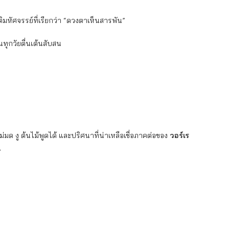
ิมหัศจรรย์ที่เรียกว่า “ดวงตาเห็นสารพัน”
ทุกวัยตื่นเต้นสับสน
มด งู ต้นไม้พูดได้ และปริศนาที่น่าเหลือเชื่อภาคต่อของ
วอร์เร
น