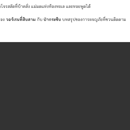
โจรสลัดที่บ้าคลั่ง แม่มดแห่งท้องทะเล และหอยพูดได้
ของ
วอร์เรนที่สิบสาม
กับ
ป่ากระซิบ
บทสรุปของการผจญภัยที่ชวนติดตาม