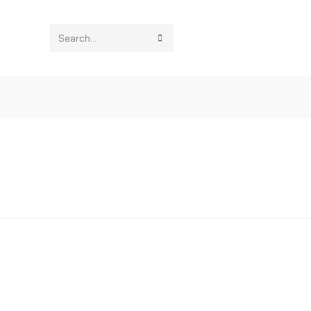
Search
this
website